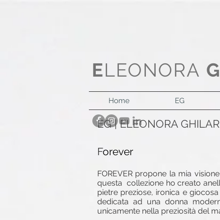
E
LEONORA
Home
EG
EG | ELEONORA GHILA
F
orever
FOREVER propone la mia visione p
questa collezione ho creato anelli
pietre preziose, ironica e giocosa
dedicata ad una donna moderna,
unicamente nella preziosità del m