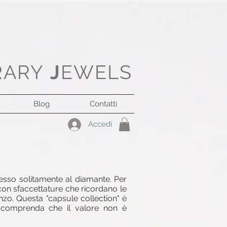
RARY
J
EWELS
Blog
Contatti
Accedi
esso solitamente al diamante. Per
 con sfaccettature che ricordano le
onzo. Questa "capsule collection" è
e comprenda che il valore non è