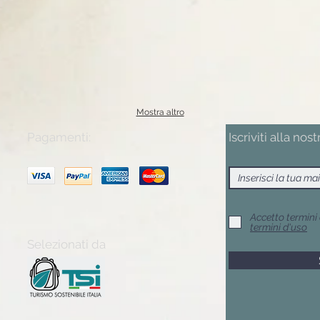
Mostra altro
Pagamenti:
Iscriviti alla nost
Accetto termini 
termini d'uso
Selezionati da