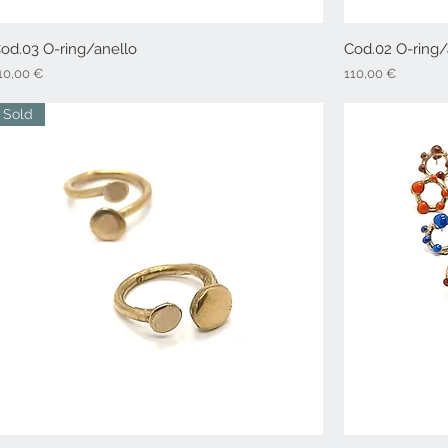
od.03 O-ring/anello
Vista rapida
Cod.02 O-ring/
rezzo
Prezzo
10,00 €
110,00 €
Sold