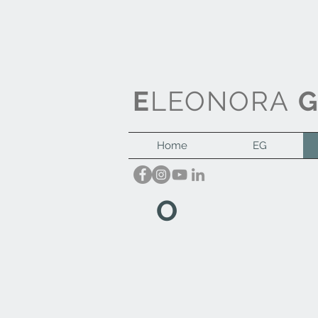
E
LEONORA
Home
EG
O