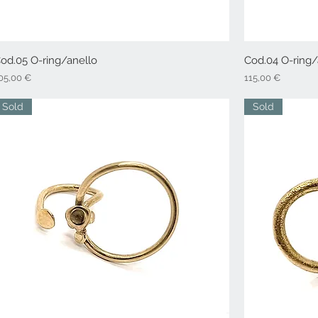
od.05 O-ring/anello
Vista rapida
Cod.04 O-ring/
rezzo
Prezzo
05,00 €
115,00 €
Sold
Sold