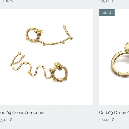
rezzo
Prezzo
00,00 €
105,00 €
Sold
od.04 O-earr/orecchini
Vista rapida
Cod.03 O-earr/
rezzo
Prezzo
55,00 €
120,00 €