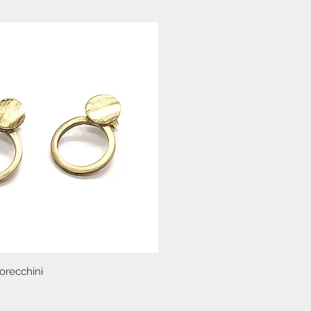
orecchini
Vista rapida