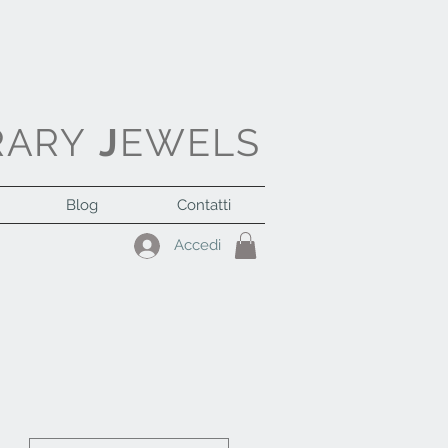
RARY
J
EWELS
Blog
Contatti
Accedi