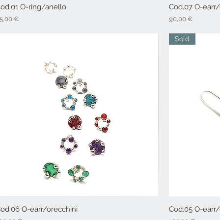
od.01 O-ring/anello
Vista rapida
Cod.07 O-earr/
rezzo
Prezzo
5,00 €
90,00 €
Sold
od.06 O-earr/orecchini
Vista rapida
Cod.05 O-earr/