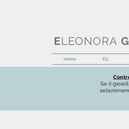
E
LEONORA
Home
EG
Contro
Se il gioi
selezionand