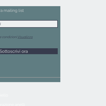
ra mailing list
e condizioni
Visualizza
Sottoscrivi ora
iello
razione anelli