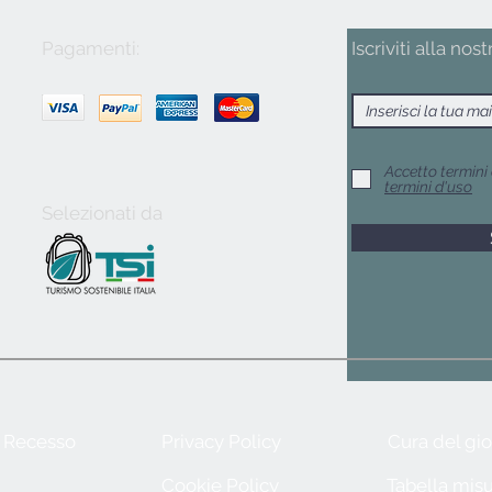
Pagamenti:
Iscriviti alla nost
Accetto termini 
termini d'uso
Selezionati da
e Recesso
Privacy Policy
Cura del gio
Cookie Policy
Tabella misu