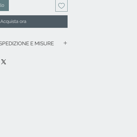
llo
Acquista ora
 SPEDIZIONE E MISURE
 IVA inclusa.
no promozioni in corso, le spese di
alia sono le seguenti: € 9,00 per tutte
zione di Sicilia e Sardegna € 18,00) -
ezia e relativa zona lagunare € 18,00.
ne franche, particolari (es. Livigno,
pa e resto del mondo, cortesemente
d
info@eleonoraghilardi.com
ata nei 5/7 giorni successivi
iello è disponibile (tempi di
e Nord-Centro Italia - 3-4 giorni Sud
 non è disponibile verrà realizzato
circa 20 giorni.