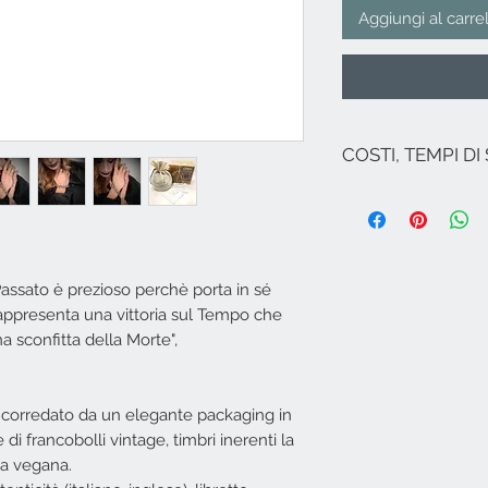
Aggiungi al carre
COSTI, TEMPI DI
I costi si intendono
Nel caso non ci sia
spedizione per l'It
le Regioni (ad ecce
Isole italiane, Ven
Passato è prezioso perchè porta in sé
Per spedizioni in zo
 rappresenta una vittoria sul Tempo che
Campione...), Euro
a sconfitta della Morte",
inviare una mail a
​Spedizione effettu
all'ordine se il gio
consegna: 24/48 or
corredato da un elegante packaging in
Italia ed Isole). Se
e di francobolli vintage, timbri inerenti la
indicativamente in 
ca vegana.