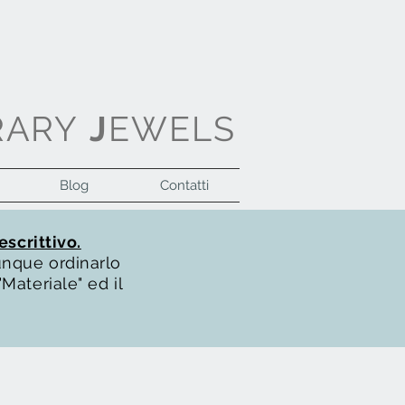
RARY
J
EWELS
Blog
Contatti
Accedi
escrittivo.
unque ordinarlo
Materiale" ed il