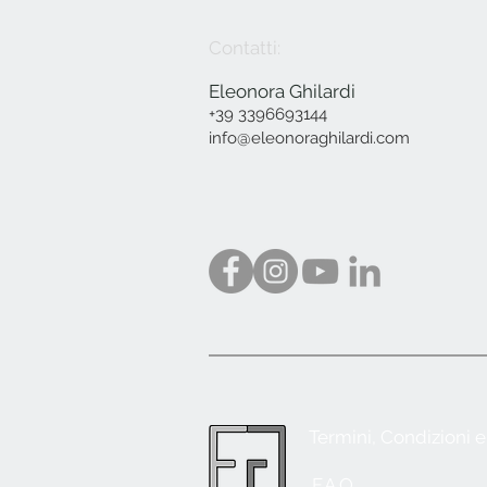
Contatti:
Eleonora Ghilardi
+39 3396693144
info@eleonoraghilardi.com
Termini, Condizioni 
F.A.Q.