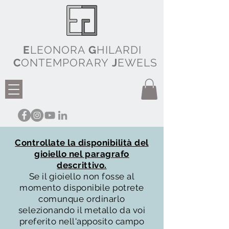
E
LEONORA
G
HILARDI
C
ONTEMPORARY
J
EWELS
Controllate la disponibilità del
gioiello nel paragrafo
descrittivo.
Se il gioiello non fosse al
momento disponibile potrete
comunque ordinarlo
selezionando il metallo da voi
preferito nell'apposito campo