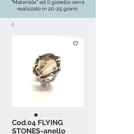
"Materiale" ed il gioiello verrà
realizzato in 20-25 giorni.
Cod.04 FLYING
STONES-anello