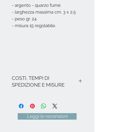
- argento - quarzo fumè
- larghezza massima cm. 3 x 2,5
- peso gr. 24
- misura 15 regolabile.
COSTI, TEMPI DI
SPEDIZIONE E MISURE
I costi si intendono IVA inclusa.
Nel caso non ci siano promozioni in
corso, le spese di spedizione per
l'Italia sono le seguenti: € 9,00 per
Leggi le recensioni
tutte le Regioni (ad eccezione di
Sicilia e Sardegna € 22,00) - Isole
italiane, Venezia e relativa zona