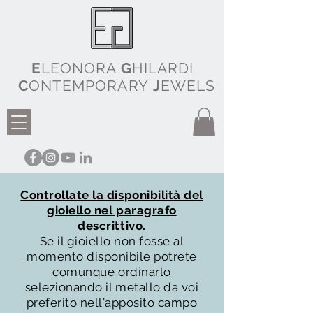
E
LEONORA
G
HILARDI
C
ONTEMPORARY
J
EWELS
Controllate la disponibilità del
gioiello nel paragrafo
descrittivo.
Se il gioiello non fosse al
momento disponibile potrete
comunque ordinarlo
selezionando il metallo da voi
preferito nell'apposito campo