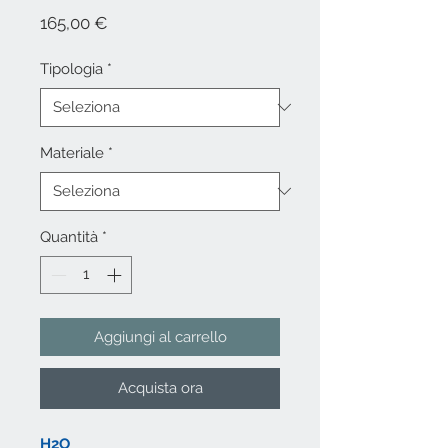
Prezzo
165,00 €
Tipologia
*
Materiale
*
Quantità
*
Aggiungi al carrello
Acquista ora
H2O