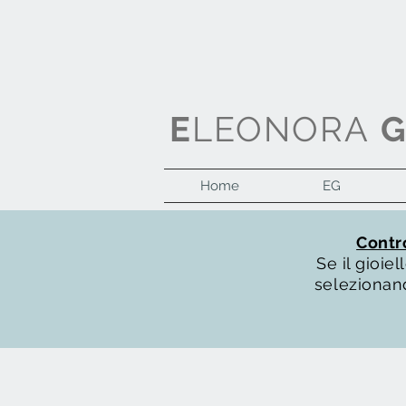
E
LEONORA
Home
EG
Contro
Se il gioi
selezionand