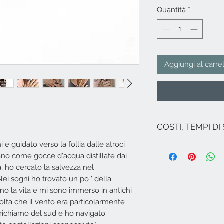
Quantità
*
Aggiungi al carre
COSTI, TEMPI DI
i e guidato verso la follia dalle atroci
I costi si intendono
ano come gocce d'acqua distillate dai
Nel caso non ci sia
spedizione per l'It
a, ho cercato la salvezza nel
le Regioni (ad ecce
Nei sogni ho trovato un po ' della
Isole italiane, Ven
no la vita e mi sono immerso in antichi
Per spedizioni in zo
volta che il vento era particolarmente
Campione...), Euro
inviare una mail a
 richiamo del sud e ho navigato
​Spedizione effettu