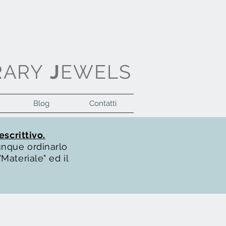
RARY
J
EWELS
Blog
Contatti
Accedi
escrittivo.
unque ordinarlo
Materiale" ed il