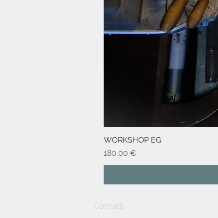
WORKSHOP EG
Prezzo
180,00 €
Contatti: