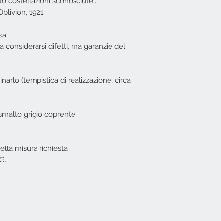
o costellazioni sconosciute".
all'ordine se il gio
Oblivion, 1921
consegna: 24/48 or
Italia ed Isole). Se
sa.
indicativamente in 
Gli anelli EG sono 
 considerarsi difetti, ma garanzie del
descrizioni).
Per comodità
in f
scelte le misure X
narlo (tempistica di realizzazione, circa
le misure corrispo
misure anelli | EG
.
Se il modello dell'
tuttavia possibile 
 smalto grigio coprente
XS - corrisponde al
S - corrisponde al
M - corrisponde al
nella misura richiesta
L - corrisponde al
XL - corrisponde a
G.