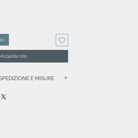
llo
Acquista ora
 SPEDIZIONE E MISURE
 IVA inclusa.
no promozioni in corso, le spese di
alia sono le seguenti: € 8,00 per tutte
zione di Sicilia e Sardegna € 18,00) -
ezia e relativa zona lagunare € 18,00.
ne franche, particolari (es. Livigno,
pa e resto del mondo, cortesemente
d
info@eleonoraghilardi.com
ata nei 5/7 giorni successivi