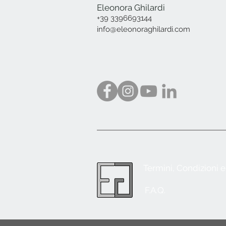
Eleonora Ghilardi
+39 3396693144
info@eleonoraghilardi.com
Termini, Condizioni 
F.A.Q.