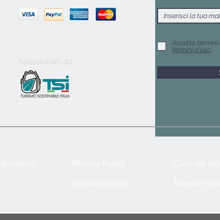
Accetto termini 
termini d'uso
Selezionati da
e Recesso
Privacy Policy
Cura del gio
Cookie Policy
Tabella misu