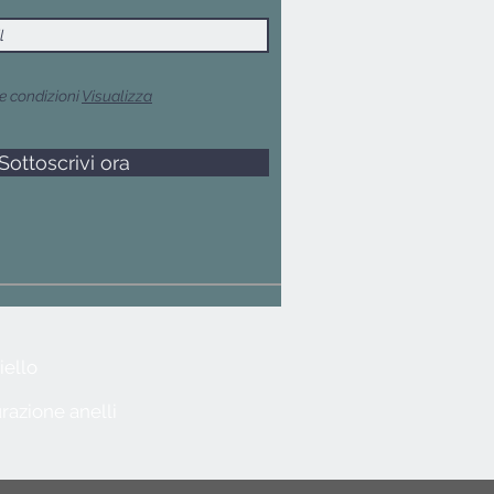
e condizioni
Visualizza
Sottoscrivi ora
iello
razione anelli