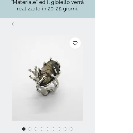
"Materiale" ed il gioiello verrà
realizzato in 20-25 giorni.