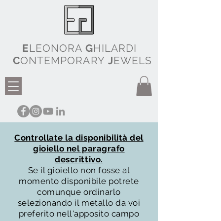
E
LEONORA
G
HILARDI
C
ONTEMPORARY
J
EWELS
Controllate la disponibilità del
gioiello nel paragrafo
descrittivo.
Se il gioiello non fosse al
momento disponibile potrete
comunque ordinarlo
selezionando il metallo da voi
preferito nell'apposito campo