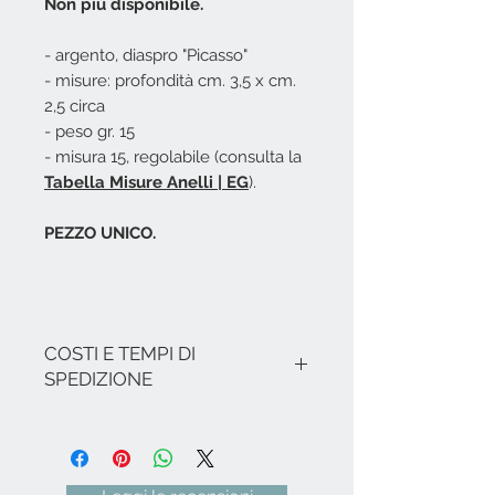
Non più disponibile.
- argento, diaspro "Picasso"
- misure: profondità cm. 3,5 x cm.
2,5 circa
- peso gr. 15
- misura 15, regolabile (consulta la
Tabella Misure Anelli | EG
).
PEZZO UNICO.
COSTI E TEMPI DI
SPEDIZIONE
I costi si intendono IVA inclusa.
Nel caso non ci siano promozioni in
corso, le spese di spedizione per
l'Italia sono le seguenti: € 8,00 per