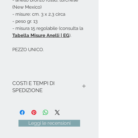
(New Mexico)
- misure: cm. 3 x 2,3 circa
- peso gr. 13
- misura 15 regolabile (consulta la
Tabella Misure Anelli | EG
).
PEZZO UNICO.
COSTI E TEMPI DI
SPEDIZIONE
I costi si intendono IVA inclusa.
Nel caso non ci siano promozioni in
corso, le spese di spedizione per
l'Italia sono le seguenti: € 8,00 per
Leggi le recensioni
tutte le Regioni (ad eccezione di
Sicilia e Sardegna € 18,00) - Isole
italiane, Venezia e relativa zona