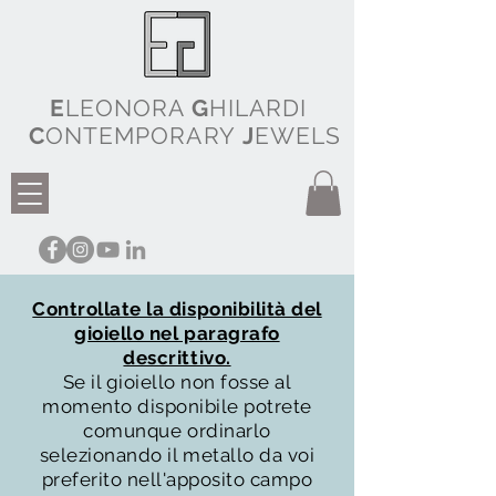
E
LEONORA
G
HILARDI
C
ONTEMPORARY
J
EWELS
Controllate la disponibilità del
gioiello nel paragrafo
descrittivo.
Se il gioiello non fosse al
momento disponibile potrete
comunque ordinarlo
selezionando il metallo da voi
preferito nell'apposito campo