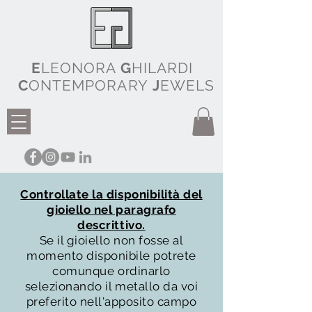
E
LEONORA
G
HILARDI
C
ONTEMPORARY
J
EWELS
Controllate la disponibilità del
gioiello nel paragrafo
descrittivo.
Se il gioiello non fosse al
momento disponibile potrete
comunque ordinarlo
selezionando il metallo da voi
preferito nell'apposito campo