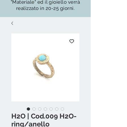
"Materiale" ed il gioiello verrà
realizzato in 20-25 giorni.
H2O | Cod.009 H2O-
ring/anello