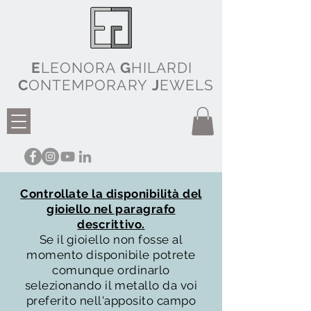
E
LEONORA
G
HILARDI
C
ONTEMPORARY
J
EWELS
Controllate la disponibilità del
gioiello nel paragrafo
descrittivo.
Se il gioiello non fosse al
momento disponibile potrete
comunque ordinarlo
selezionando il metallo da voi
preferito nell'apposito campo