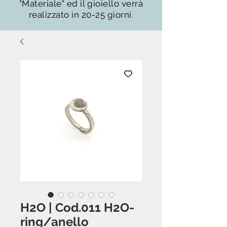
"Materiale" ed il gioiello verrà
realizzato in 20-25 giorni.
H2O | Cod.011 H2O-
ring/anello