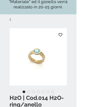
"Materiale" ed il gioiello verrà
realizzato in 20-25 giorni.
H2O | Cod.014 H2O-
ring/anello