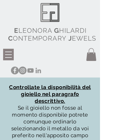
E
LEONORA
G
HILARDI
C
ONTEMPORARY
J
EWELS
Controllate la disponibilità del
gioiello nel paragrafo
descrittivo.
Se il gioiello non fosse al
momento disponibile potrete
comunque ordinarlo
selezionando il metallo da voi
preferito nell'apposito campo