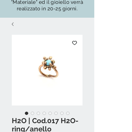
"Materiale" ed il gioiello verrà
realizzato in 20-25 giorni.
H2O | Cod.017 H2O-
ring/anello