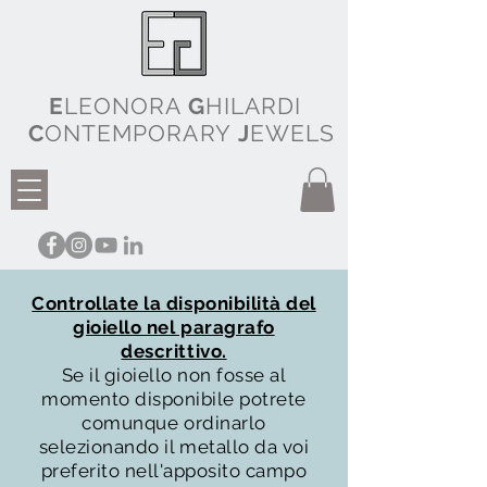
E
LEONORA
G
HILARDI
C
ONTEMPORARY
J
EWELS
Controllate la disponibilità del
gioiello nel paragrafo
descrittivo.
Se il gioiello non fosse al
momento disponibile potrete
comunque ordinarlo
selezionando il metallo da voi
preferito nell'apposito campo