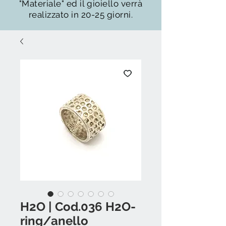
"Materiale" ed il gioiello verrà
realizzato in 20-25 giorni.
H2O | Cod.036 H2O-
ring/anello