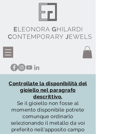
E
LEONORA
G
HILARDI
C
ONTEMPORARY
J
EWELS
Controllate la disponibilità del
gioiello nel paragrafo
descrittivo.
Se il gioiello non fosse al
momento disponibile potrete
comunque ordinarlo
selezionando il metallo da voi
preferito nell'apposito campo