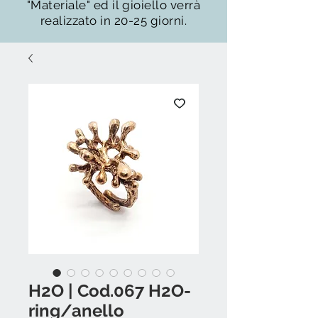
"Materiale" ed il gioiello verrà
realizzato in 20-25 giorni.
H2O | Cod.067 H2O-
ring/anello