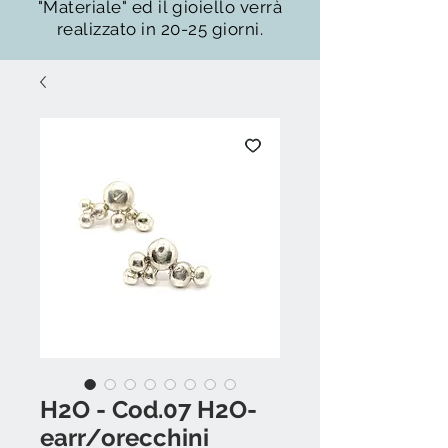
"Materiale" ed il gioiello verrà
realizzato in 20-25 giorni.
H2O - Cod.07 H2O-
earr/orecchini