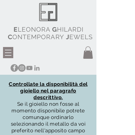
E
LEONORA
G
HILARDI
C
ONTEMPORARY
J
EWELS
Controllate la disponibilità del
gioiello nel paragrafo
descrittivo.
Se il gioiello non fosse al
momento disponibile potrete
comunque ordinarlo
selezionando il metallo da voi
preferito nell'apposito campo