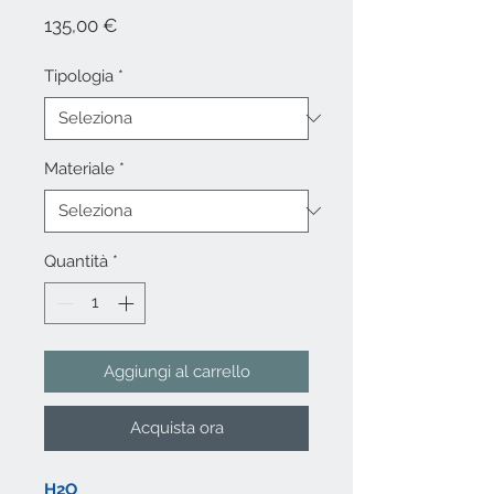
Prezzo
135,00 €
Tipologia
*
Materiale
*
Quantità
*
Aggiungi al carrello
Acquista ora
H2O