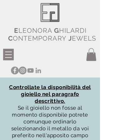
E
LEONORA
G
HILARDI
C
ONTEMPORARY
J
EWELS
Controllate la disponibilità del
gioiello nel paragrafo
descrittivo.
Se il gioiello non fosse al
momento disponibile potrete
comunque ordinarlo
selezionando il metallo da voi
preferito nell'apposito campo