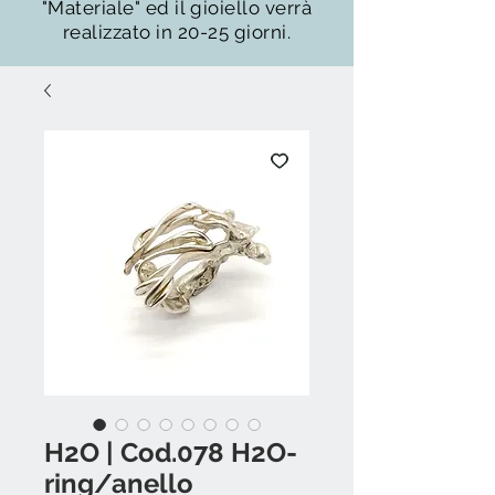
"Materiale" ed il gioiello verrà
realizzato in 20-25 giorni.
H2O | Cod.078 H2O-
ring/anello