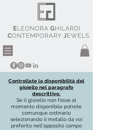
E
LEONORA
G
HILARDI
C
ONTEMPORARY
J
EWELS
Controllate la disponibilità del
gioiello nel paragrafo
descrittivo.
Se il gioiello non fosse al
momento disponibile potrete
comunque ordinarlo
selezionando il metallo da voi
preferito nell'apposito campo