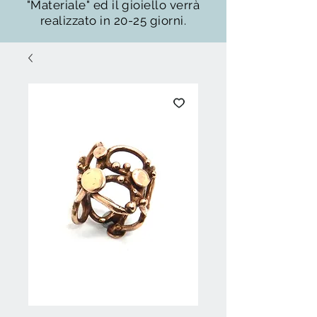
"Materiale" ed il gioiello verrà
realizzato in 20-25 giorni.