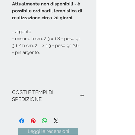
Attualmente non disponibili - è
possibile ordinarli, tempistica di
realizzazione circa 20 giorni.
- argento
- misure: h cm. 2,3 x 1,8 - peso gr.
3,1 / h cm. 2 x 1,3 - peso gr. 2,6.
- pin argento.
COSTI E TEMPI DI
SPEDIZIONE
I costi si intendono IVA inclusa.
Nel caso non ci siano promozioni in
corso, le spese di spedizione per
l'Italia sono le seguenti: € 8,00 per
Leggi le recensioni
tutte le Regioni (ad eccezione di