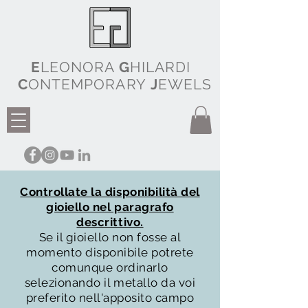
E
LEONORA
G
HILARDI
C
ONTEMPORARY
J
EWELS
Controllate la disponibilità del
gioiello nel paragrafo
descrittivo.
Se il gioiello non fosse al
momento disponibile potrete
comunque ordinarlo
selezionando il metallo da voi
preferito nell'apposito campo