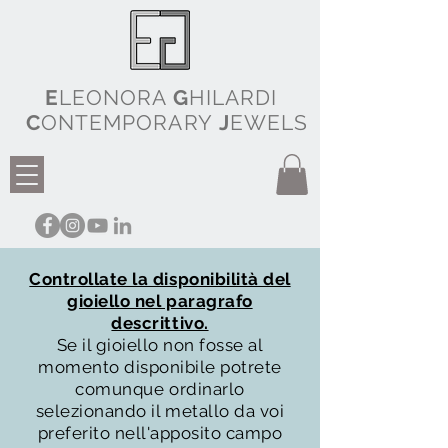
E
LEONORA
G
HILARDI
C
ONTEMPORARY
J
EWELS
Controllate la disponibilità del
gioiello nel paragrafo
descrittivo.
Se il gioiello non fosse al
momento disponibile potrete
comunque ordinarlo
selezionando il metallo da voi
preferito nell'apposito campo