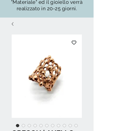
"Materiale" ed il gioiello verrà
realizzato in 20-25 giorni.