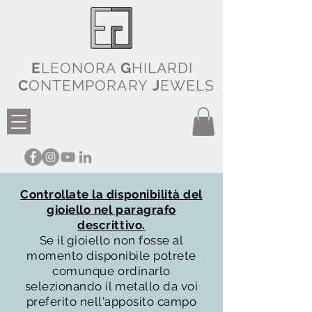
E
LEONORA
G
HILARDI
C
ONTEMPORARY
J
EWELS
Controllate la disponibilità del
gioiello nel paragrafo
descrittivo.
Se il gioiello non fosse al
momento disponibile potrete
comunque ordinarlo
selezionando il metallo da voi
preferito nell'apposito campo