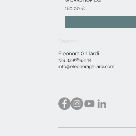
WORKSHOP EG
Prezzo
180,00 €
Contatti:
Eleonora Ghilardi
+39 3396693144
info@eleonoraghilardi.com