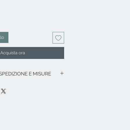
llo
Acquista ora
 SPEDIZIONE E MISURE
 IVA inclusa.
no promozioni in corso, le spese di
alia sono le seguenti: € 8,00 per tutte
zione di Sicilia e Sardegna € 18,00) -
ezia e relativa zona lagunare € 18,00.
ne franche, particolari (es. Livigno,
pa e resto del mondo, cortesemente
d
info@eleonoraghilardi.com
ata nei 5/7 giorni successivi