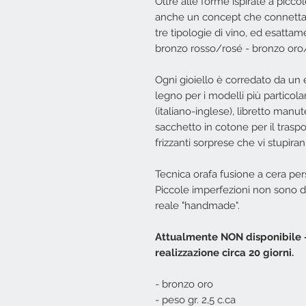
Oltre alle forme ispirate a picco
anche un concept che connetta l
tre tipologie di vino, ed esattam
bronzo rosso/rosé - bronzo or
Ogni gioiello è corredato da un e
legno per i modelli più particolari
(italiano-inglese), libretto manut
sacchetto in cotone per il traspor
frizzanti sorprese che vi stupira
Tecnica orafa fusione a cera per
Piccole imperfezioni non sono da
reale "handmade".
Attualmente NON disponibile - 
realizzazione circa 20 giorni.
- bronzo oro
- peso gr. 2,5 c.ca