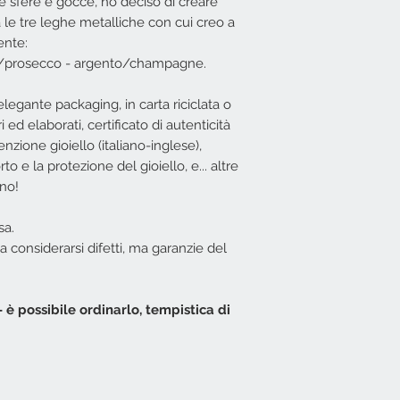
le sfere e gocce, ho deciso di creare
all'ordine se il gio
e tre leghe metalliche con cui creo a
consegna: 24/48 or
ente:
Italia ed Isole). Se
o/prosecco - argento/champagne.
indicativamente in 
Gli anelli EG sono 
descrizioni).
legante packaging, in carta riciclata o
Per comodità
in f
 ed elaborati, certificato di autenticità
scelte le misure X
enzione gioiello (italiano-inglese),
le misure corrispo
to e la protezione del gioiello, e... altre
misure anelli | EG
.
Se il modello dell'
nno!
tuttavia possibile 
XS - corrisponde al
sa.
S - corrisponde al
 considerarsi difetti, ma garanzie del
M - corrisponde al
L - corrisponde al
XL - corrisponde al
è possibile ordinarlo, tempistica di