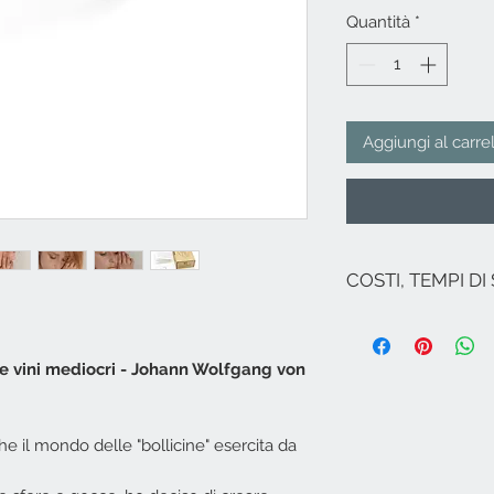
Quantità
*
Aggiungi al carre
COSTI, TEMPI DI
I costi si intendono
Nel caso non ci sia
spedizione per l'It
re vini mediocri - Johann Wolfgang von
le Regioni (ad ecce
Isole italiane, Ven
Per spedizioni in zo
che il mondo delle "bollicine" esercita da
Campione...), Euro
inviare una mail a
​Spedizione effettu