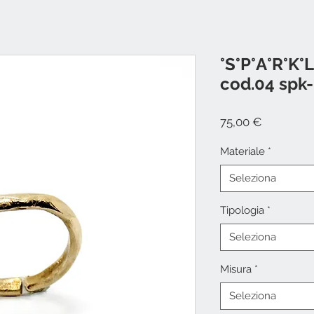
°S°P°A°R°K°L
cod.04 spk-
Prezzo
75,00 €
Materiale
*
Seleziona
Tipologia
*
Seleziona
Misura
*
Seleziona