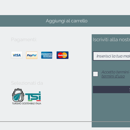
Aggiungi al carrello
Pagamenti:
Iscriviti alla nost
Accetto termini 
termini d'uso
Selezionati da