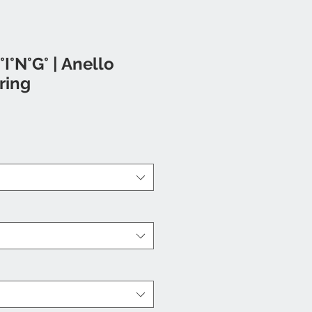
°I°N°G° | Anello
ring