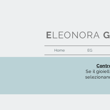
E
LEONORA
Home
EG
Contro
Se il gioi
selezionand