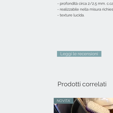
- profondità circa 2/2,5 mm. c.c
- realizzabile nella misura richie
- texture lucida.
Leggi le recensioni
Prodotti correlati
NOVITA'