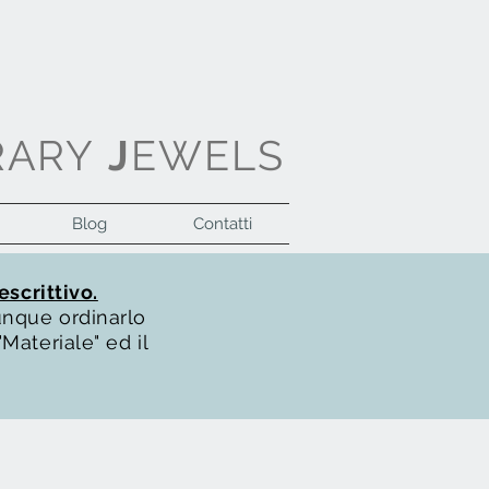
RARY
J
EWELS
Blog
Contatti
Accedi
escrittivo.
unque ordinarlo
Materiale" ed il