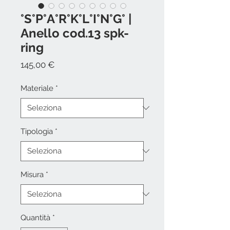
°S°P°A°R°K°L°I°N°G° |
Anello cod.13 spk-
ring
Prezzo
145,00 €
Materiale
*
Tipologia
*
Misura
*
Quantità
*