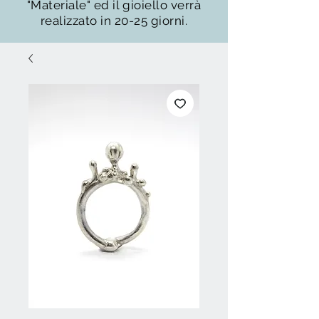
"Materiale" ed il gioiello verrà
realizzato in 20-25 giorni.