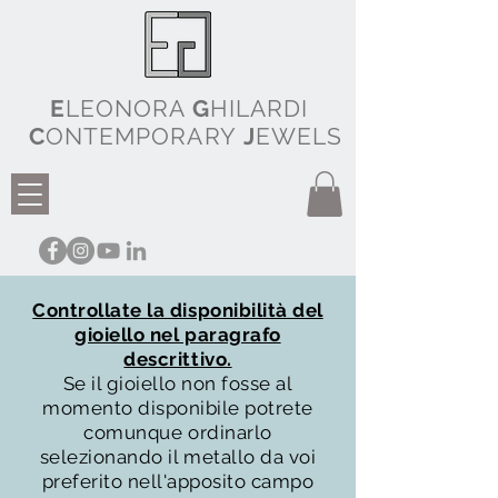
E
LEONORA
G
HILARDI
C
ONTEMPORARY
J
EWELS
Controllate la disponibilità del
gioiello nel paragrafo
descrittivo.
Se il gioiello non fosse al
momento disponibile potrete
comunque ordinarlo
selezionando il metallo da voi
preferito nell'apposito campo