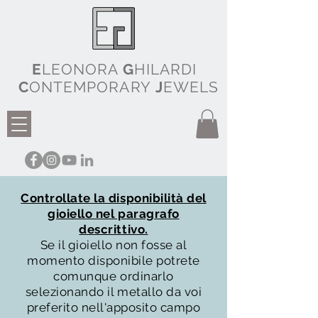
E
LEONORA
G
HILARDI
C
ONTEMPORARY
J
EWELS
Controllate la disponibilità del
gioiello nel paragrafo
descrittivo.
Se il gioiello non fosse al
momento disponibile potrete
comunque ordinarlo
selezionando il metallo da voi
preferito nell'apposito campo