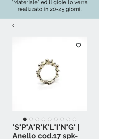
"Materiale" ed il gioiello verrà
realizzato in 20-25 giorni.
°S°P°A°R°K°L°I°N°G° |
Anello cod.17 spk-