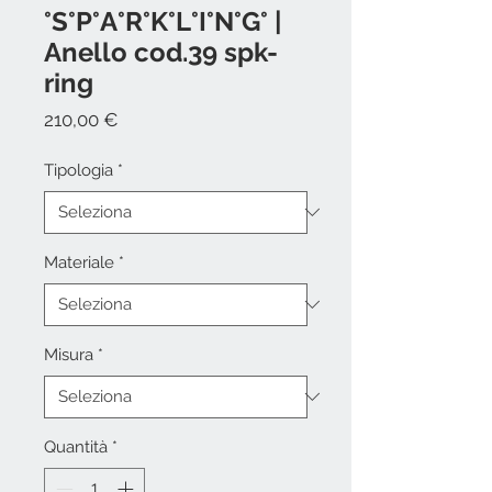
°S°P°A°R°K°L°I°N°G° |
Anello cod.39 spk-
ring
Prezzo
210,00 €
Tipologia
*
Materiale
*
Misura
*
Quantità
*