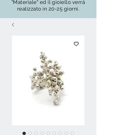
"Materiale" ed il gioiello verrà
realizzato in 20-25 giorni.