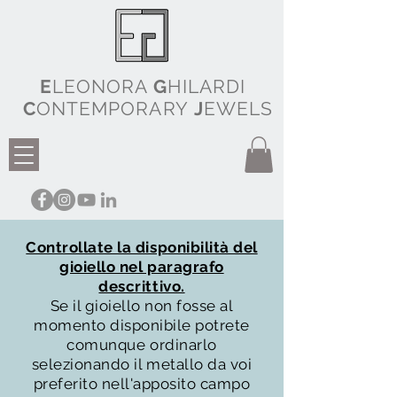
E
LEONORA
G
HILARDI
C
ONTEMPORARY
J
EWELS
Controllate la disponibilità del
gioiello nel paragrafo
descrittivo.
Se il gioiello non fosse al
momento disponibile potrete
comunque ordinarlo
selezionando il metallo da voi
preferito nell'apposito campo