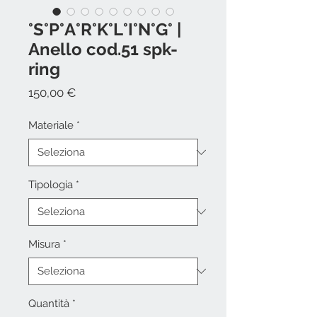
°S°P°A°R°K°L°I°N°G° |
Anello cod.51 spk-
ring
Prezzo
150,00 €
Materiale
*
Tipologia
*
Misura
*
Quantità
*