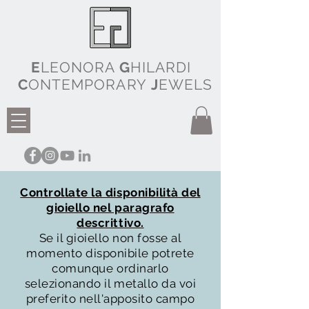
E
LEONORA
G
HILARDI
C
ONTEMPORARY
J
EWELS
Controllate la disponibilità del
gioiello nel paragrafo
descrittivo.
Se il gioiello non fosse al
momento disponibile potrete
comunque ordinarlo
selezionando il metallo da voi
preferito nell'apposito campo