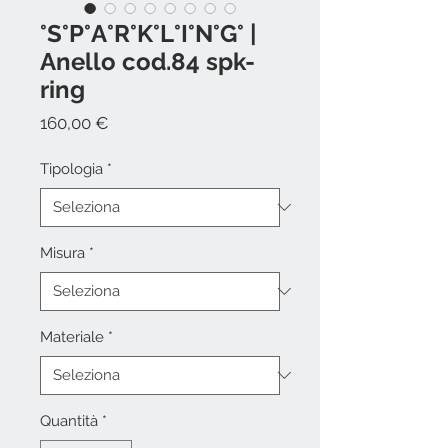
°S°P°A°R°K°L°I°N°G° |
Anello cod.84 spk-
ring
Prezzo
160,00 €
Tipologia
*
Misura
*
Materiale
*
Quantità
*