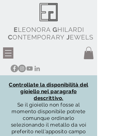
E
LEONORA
G
HILARDI
C
ONTEMPORARY
J
EWELS
Controllate la disponibilità del
gioiello nel paragrafo
descrittivo.
Se il gioiello non fosse al
momento disponibile potrete
comunque ordinarlo
selezionando il metallo da voi
preferito nell'apposito campo