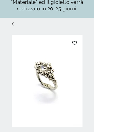
"Materiale" ed il gioiello verrà
realizzato in 20-25 giorni.