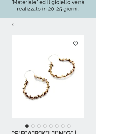
"Materiale" ed il gioiello verrà
realizzato in 20-25 giorni.
°S°P°A°R°K°L°I°N°G° |