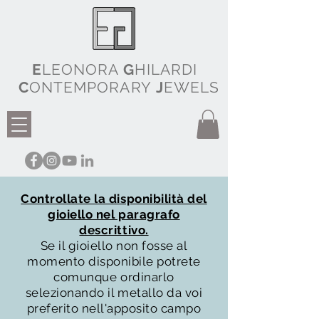
E
LEONORA
G
HILARDI
C
ONTEMPORARY
J
EWELS
Controllate la disponibilità del
gioiello nel paragrafo
descrittivo.
Se il gioiello non fosse al
momento disponibile potrete
comunque ordinarlo
selezionando il metallo da voi
preferito nell'apposito campo