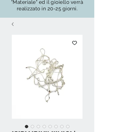
"Materiale" ed il gioiello verrà
realizzato in 20-25 giorni.