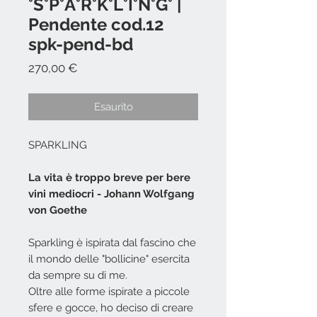
°S°P°A°R°K°L°I°N°G° |
Pendente cod.12
spk-pend-bd
Prezzo
270,00 €
Esaurito
SPARKLING
La vita è troppo breve per bere
vini mediocri - Johann Wolfgang
von Goethe
Sparkling è ispirata dal fascino che
il mondo delle "bollicine" esercita
da sempre su di me.
Oltre alle forme ispirate a piccole
sfere e gocce, ho deciso di creare