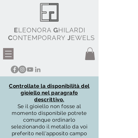
E
LEONORA
G
HILARDI
C
ONTEMPORARY
J
EWELS
Controllate la disponibilità del
gioiello nel paragrafo
descrittivo.
Se il gioiello non fosse al
momento disponibile potrete
comunque ordinarlo
selezionando il metallo da voi
preferito nell'apposito campo