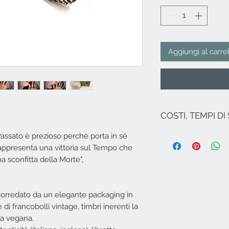
Aggiungi al carre
COSTI, TEMPI DI
I costi si intendono
Passato è prezioso perchè porta in sé
Nel caso non ci sia
 rappresenta una vittoria sul Tempo che
spedizione per l'It
a sconfitta della Morte",
le Regioni (ad ecce
Isole italiane, Ven
Per spedizioni in zo
Campione...), Euro
corredato da un elegante packaging in
inviare una mail a
e di francobolli vintage, timbri inerenti la
​Spedizione effettu
ca vegana.
all'ordine se il gio