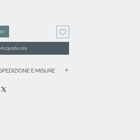
llo
Acquista ora
 SPEDIZIONE E MISURE
 IVA inclusa.
no promozioni in corso, le spese di
alia sono le seguenti: € 9,00 per tutte
zione di Sicilia e Sardegna € 22,00) -
ezia e relativa zona lagunare € 22,00.
ne franche, particolari (es. Livigno,
pa e resto del mondo, cortesemente
d
info@eleonoraghilardi.com
ata nei 5/7 giorni successivi
iello è disponibile (tempi di