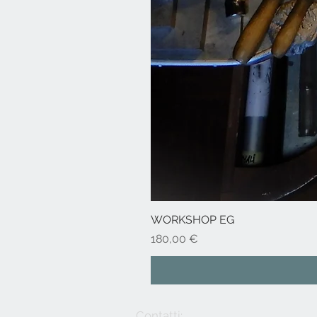
WORKSHOP EG
Prezzo
180,00 €
Contatti: