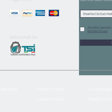
Accetto termini 
termini d'uso
Selezionati da
e Recesso
Privacy Policy
Cura del gio
Cookie Policy
Tabella misu