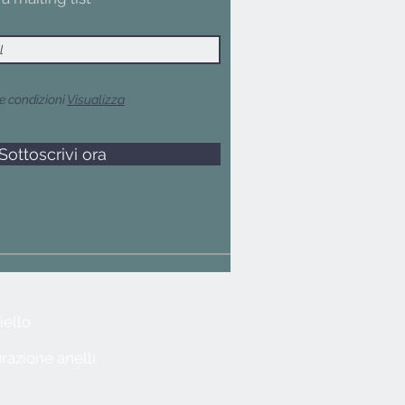
e condizioni
Visualizza
Sottoscrivi ora
iello
razione anelli