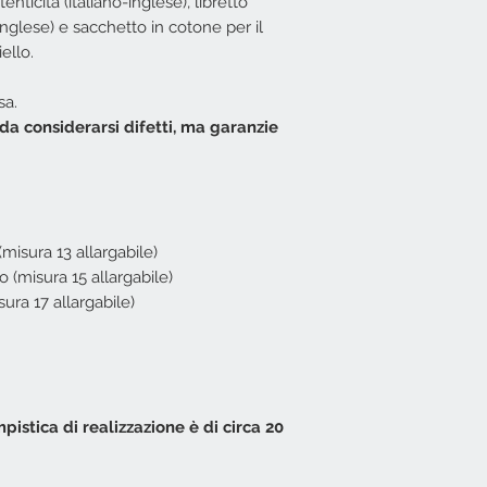
tenticità (italiano-inglese), libretto
consegna: 24/48 or
inglese) e sacchetto in cotone per il
Italia ed Isole). Se
indicativamente in 
ello.
Gli anelli EG sono 
descrizioni).
sa.
Per comodità
in f
da considerarsi difetti, ma garanzie
scelte le misure X
le misure corrispo
misure anelli | EG
.
Se il modello dell'
tuttavia possibile 
XS - corrisponde al
(misura 13 allargabile)
S - corrisponde al
M - corrisponde al
o (misura 15 allargabile)
L - corrisponde al
sura 17 allargabile)
XL - corrisponde al
mpistica di realizzazione è di circa 20