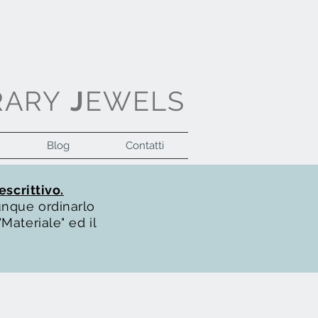
RARY
J
EWELS
Blog
Contatti
Accedi
escrittivo.
unque ordinarlo
Materiale" ed il