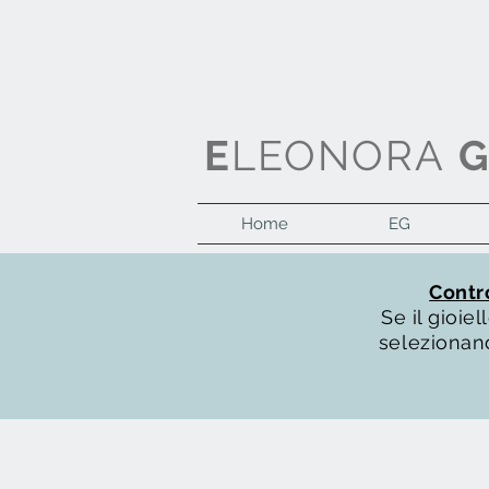
E
LEONORA
Home
EG
Contro
Se il gioi
selezionand