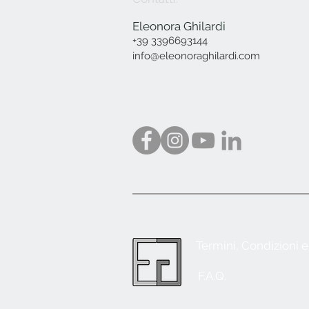
Eleonora Ghilardi
+39 3396693144
info@eleonoraghilardi.com
Termini, Condizioni 
F.A.Q.