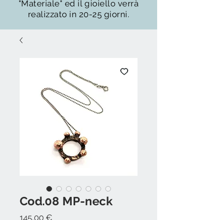
"Materiale" ed il gioiello verrà
realizzato in 20-25 giorni.
Cod.08 MP-neck
Prezzo
145,00 €