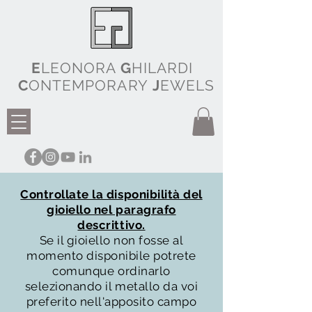
E
LEONORA
G
HILARDI
C
ONTEMPORARY
J
EWELS
Controllate la disponibilità del
gioiello nel paragrafo
descrittivo.
Se il gioiello non fosse al
momento disponibile potrete
comunque ordinarlo
selezionando il metallo da voi
preferito nell'apposito campo