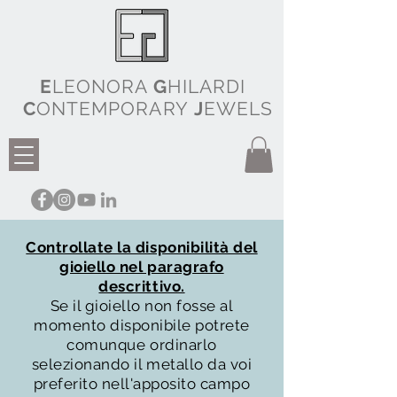
E
LEONORA
G
HILARDI
C
ONTEMPORARY
J
EWELS
Controllate la disponibilità del
gioiello nel paragrafo
descrittivo.
Se il gioiello non fosse al
momento disponibile potrete
comunque ordinarlo
selezionando il metallo da voi
preferito nell'apposito campo