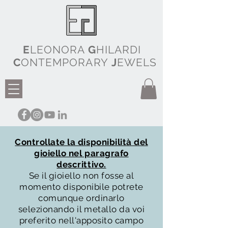
E
LEONORA
G
HILARDI
C
ONTEMPORARY
J
EWELS
Controllate la disponibilità del
gioiello nel paragrafo
descrittivo.
Se il gioiello non fosse al
momento disponibile potrete
comunque ordinarlo
selezionando il metallo da voi
preferito nell'apposito campo