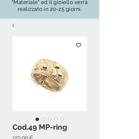
"Materiale" ed il gioiello verrà
realizzato in 20-25 giorni.
Cod.49 MP-ring
Prezzo
120,00 €