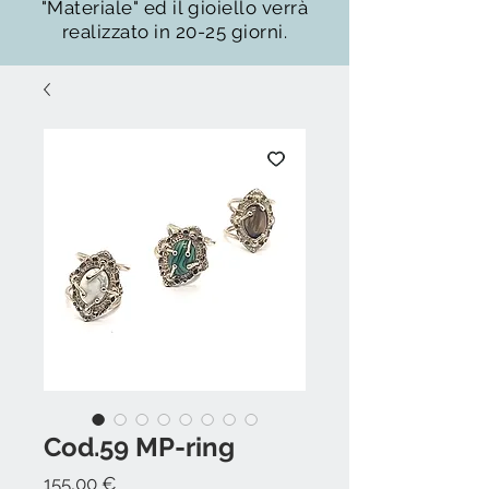
"Materiale" ed il gioiello verrà
realizzato in 20-25 giorni.
Cod.59 MP-ring
Prezzo
155,00 €