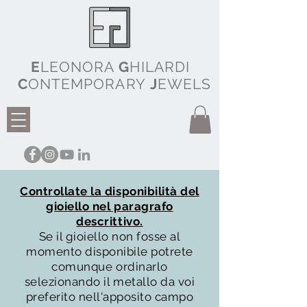
E
LEONORA
G
HILARDI
C
ONTEMPORARY
J
EWELS
Controllate la disponibilità del
gioiello nel paragrafo
descrittivo.
Se il gioiello non fosse al
momento disponibile potrete
comunque ordinarlo
selezionando il metallo da voi
preferito nell'apposito campo