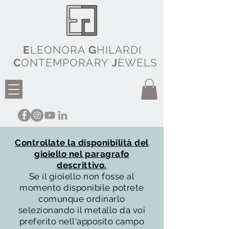
E
LEONORA
G
HILARDI
C
ONTEMPORARY
J
EWELS
Controllate la disponibilità del
gioiello nel paragrafo
descrittivo.
Se il gioiello non fosse al
momento disponibile potrete
comunque ordinarlo
selezionando il metallo da voi
preferito nell'apposito campo