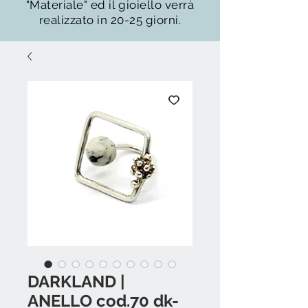
"Materiale" ed il gioiello verrà
realizzato in 20-25 giorni.
DARKLAND |
ANELLO cod.70 dk-