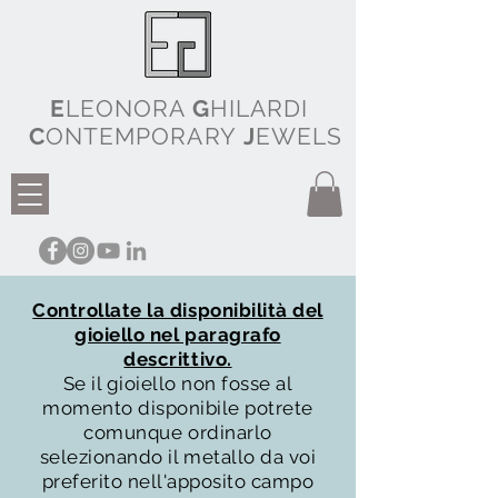
E
LEONORA
G
HILARDI
C
ONTEMPORARY
J
EWELS
Controllate la disponibilità del
gioiello nel paragrafo
descrittivo.
Se il gioiello non fosse al
momento disponibile potrete
comunque ordinarlo
selezionando il metallo da voi
preferito nell'apposito campo