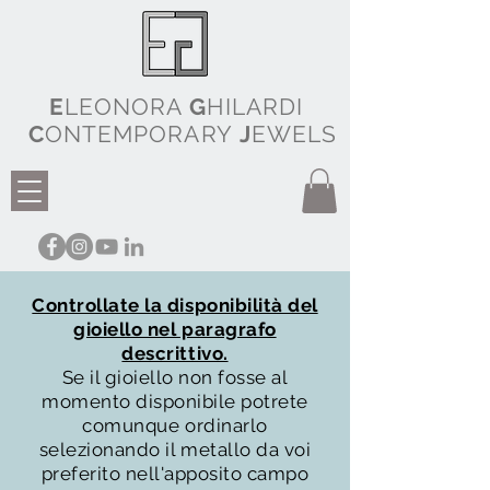
E
LEONORA
G
HILARDI
C
ONTEMPORARY
J
EWELS
Controllate la disponibilità del
gioiello nel paragrafo
descrittivo.
Se il gioiello non fosse al
momento disponibile potrete
comunque ordinarlo
selezionando il metallo da voi
preferito nell'apposito campo