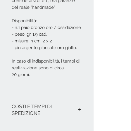
considerarsi difetti, ma garanzie
del reale "handmade".
Disponibilità:
- n.1 paio bronzo oro / ossidazione
- peso: gr. 1,9 cad.
- misure: h cm. 2 x 2
- pin argento placcate oro giallo.
In caso di indisponibilità, i tempi di
realizzazione sono di circa
20 giorni.
COSTI E TEMPI DI
SPEDIZIONE
I costi si intendono IVA inclusa.
Nel caso non ci siano promozioni in