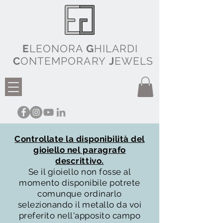
E
LEONORA
G
HILARDI
C
ONTEMPORARY
J
EWELS
Controllate la disponibilità del
gioiello nel paragrafo
descrittivo.
Se il gioiello non fosse al
momento disponibile potrete
comunque ordinarlo
selezionando il metallo da voi
preferito nell'apposito campo