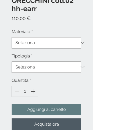
ORECCHINI cod.02
hh-earr
Prezzo
110,00 €
Materiale
*
Tipologia
*
Quantità
*
Aggiungi al carrello
Acquista ora