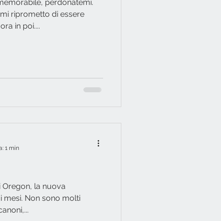
memorabile, perdonatemi.
mi riprometto di essere
a in poi....
a: 1 min
di Oregon, la nuova
mi mesi. Non sono molti
anoni,...