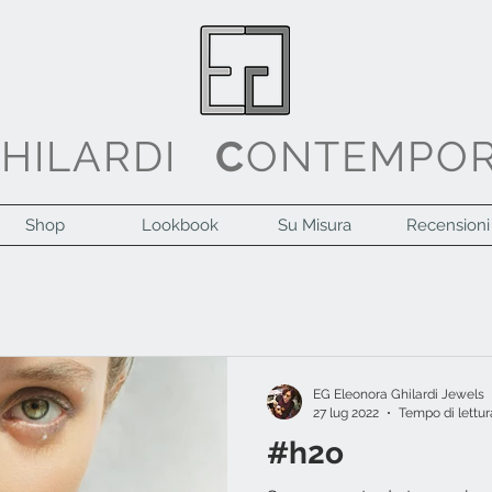
G
HILARDI
C
ONTEMPO
Shop
Lookbook
Su Misura
Recensioni
EG Eleonora Ghilardi Jewels
27 lug 2022
Tempo di lettur
#h2o