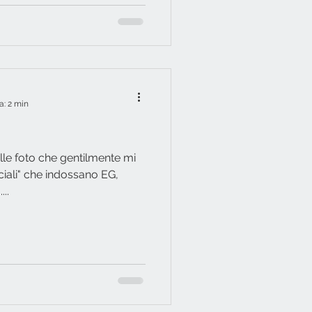
a: 2 min
lle foto che gentilmente mi
ciali" che indossano EG,
..