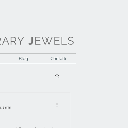
RARY
J
EWELS
Blog
Contatti
Accedi
a: 1 min