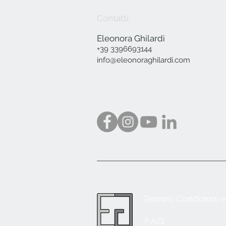
Contatti:
Eleonora Ghilardi
+39 3396693144
info@eleonoraghilardi.com
Termini, Condizioni 
F.A.Q.