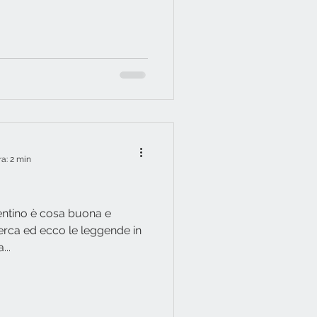
ra: 2 min
entino è cosa buona e
icerca ed ecco le leggende in
...