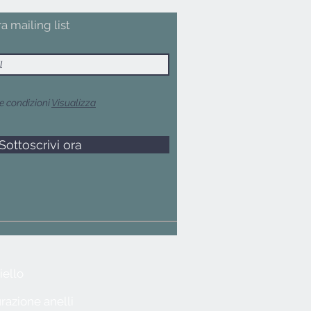
ra mailing list
e condizioni
Visualizza
Sottoscrivi ora
iello
razione anelli