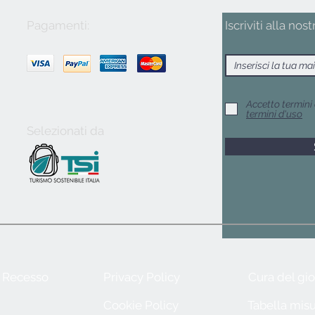
Pagamenti:
Iscriviti alla nost
Accetto termini 
termini d'uso
Selezionati da
e Recesso
Privacy Policy
Cura del gio
Cookie Policy
Tabella misu