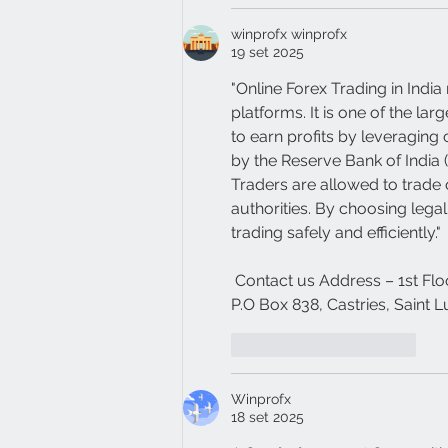
winprofx winprofx
19 set 2025
"Online Forex Trading in India
platforms. It is one of the lar
to earn profits by leveraging c
by the Reserve Bank of India 
Traders are allowed to trade 
authorities. By choosing legal
trading safely and efficiently."
 Contact us Address – 1st Flo
P.O Box 838, Castries, Saint 
Mi piace
Rispondi
Winprofx
18 set 2025