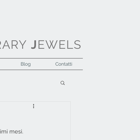
RARY
J
EWELS
Blog
Contatti
Accedi
timi mesi.