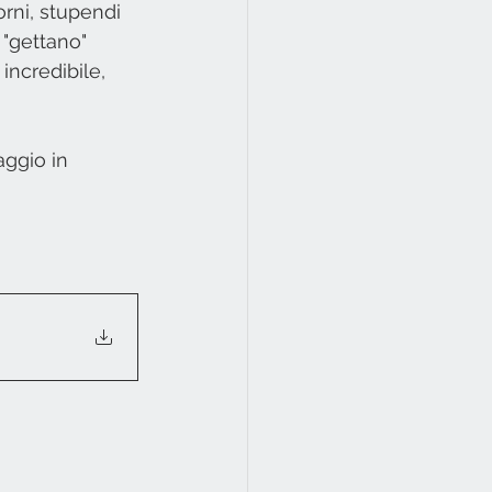
orni, stupendi 
 "gettano" 
incredibile, 
ggio in 