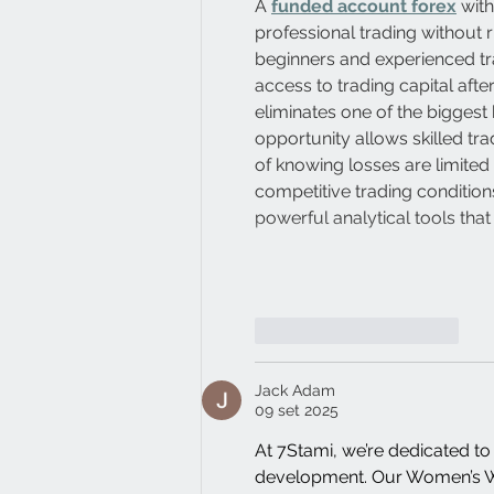
A 
funded account forex
 wit
professional trading without ri
beginners and experienced tra
access to trading capital aft
eliminates one of the biggest 
opportunity allows skilled tra
of knowing losses are limited 
competitive trading condition
powerful analytical tools tha
Mi piace
Rispondi
Jack Adam
09 set 2025
At 7Stami, we’re dedicated 
development. Our Women’s Well