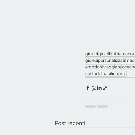
gioielli
gioiellifattiamano
gioiellipersonalizzati
made
emozioni
viaggiare
ocean
costadelpacifico
arte
Post recenti