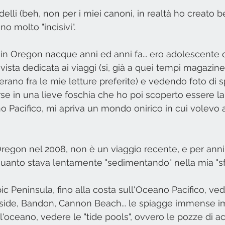
lli (beh, non per i miei canoni, in realtà ho creato b
nno molto "incisivi".
o in Oregon nacque anni ed anni fa... ero adolescente 
ivista dedicata ai viaggi (si, già a quei tempi magazin
erano fra le mie letture preferite) e vedendo foto di 
e in una lieve foschia che ho poi scoperto essere la
o Pacifico, mi apriva un mondo onirico in cui volevo
Oregon nel 2008, non è un viaggio recente, e per ann
 quanto stava lentamente "sedimentando" nella mia "sfe
ic Peninsula, fino alla costa sull'Oceano Pacifico, ve
side, Bandon, Cannon Beach... le spiagge immense i
l'oceano, vedere le "tide pools", ovvero le pozze di a