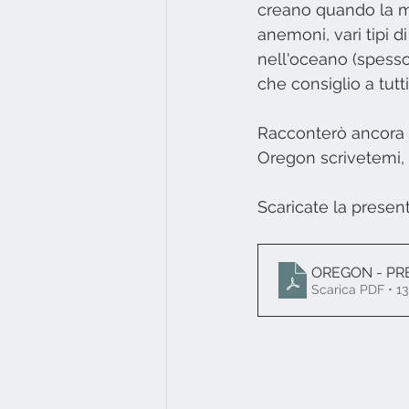
creano quando la mar
anemoni, vari tipi d
nell'oceano (spesso 
che consiglio a tutti.
Racconterò ancora d
Oregon scrivetemi, s
Scaricate la presen
OREGON - PR
Scarica PDF • 1