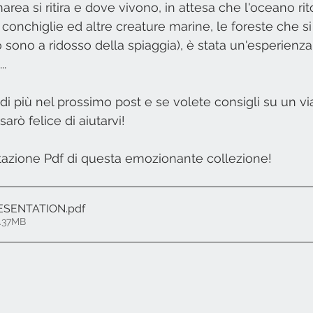
ea si ritira e dove vivono, in attesa che l'oceano rit
i conchiglie ed altre creature marine, le foreste che si
sono a ridosso della spiaggia), è stata un'esperienza 
..
i più nel prossimo post e se volete consigli su un via
arò felice di aiutarvi!
tazione Pdf di questa emozionante collezione!
ESENTATION
.pdf
3.37MB