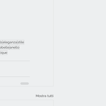
ls
eleganza
stile
ebelle
anello
tique
Mostra tutti