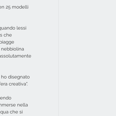
en 25 modelli 
quando lessi 
es che 
spiagge 
 nebbiolina 
 assolutamente 
i ho disegnato 
ra creativa".
dendo 
mmerse nella 
cqua che si 