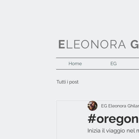
E
LEONORA
Home
EG
Tutti i post
EG Eleonora Ghila
#oregon
Inizia il viaggio ne