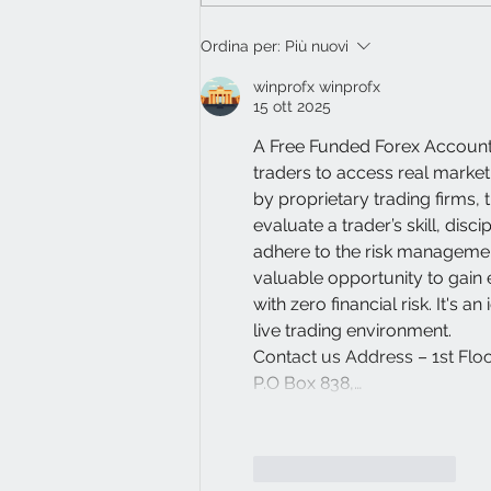
Ordina per:
Più nuovi
winprofx winprofx
15 ott 2025
A Free Funded Forex Account s
traders to access real market 
by proprietary trading firms,
evaluate a trader’s skill, disc
adhere to the risk management
valuable opportunity to gain 
with zero financial risk. It's 
live trading environment.
Contact us Address – 1st Floo
P.O Box 838,…
Mi piace
Rispondi