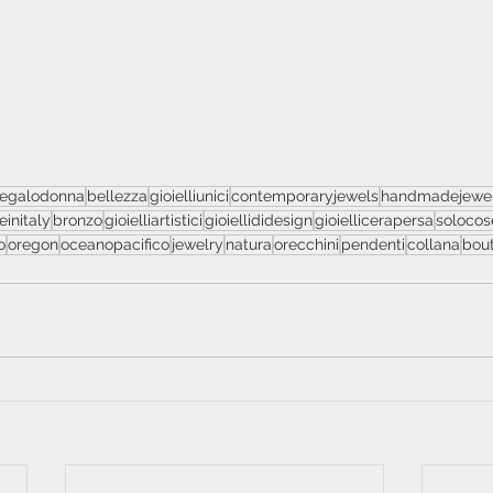
regalodonna
bellezza
gioielliunici
contemporaryjewels
handmadejewe
initaly
bronzo
gioielliartistici
gioiellididesign
gioiellicerapersa
solocos
o
oregon
oceanopacifico
jewelry
natura
orecchini
pendenti
collana
bou