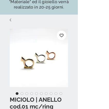
"Materiale" ed il gioiello verrà
realizzato in 20-25 giorni.
MICIOLO | ANELLO
cod.01 mc/ring