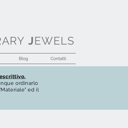
RARY
J
EWELS
Blog
Contatti
Accedi
escrittivo.
unque ordinarlo
Materiale" ed il