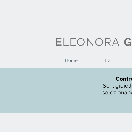
E
LEONORA
Home
EG
Contro
Se il gioi
selezionand