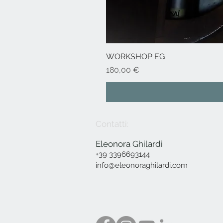
WORKSHOP EG
Prezzo
180,00 €
Contatti:
Eleonora Ghilardi
+39 3396693144
info@eleonoraghilardi.com