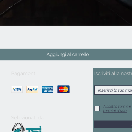
Vista rapida
Aggiungi al carrello
Pagamenti:
Iscriviti alla nost
Accetto termini 
termini d'uso
Selezionati da