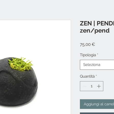
ZEN | PEND
zen/pend
Prezzo
75,00 €
Tipologia
*
Seleziona
Quantità
*
Aggiungi al carre